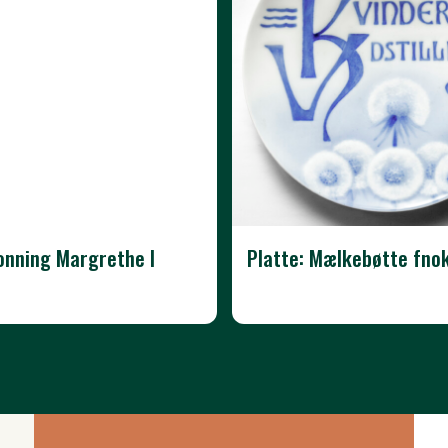
ronning Margrethe I
Platte: Mælkebøtte fno