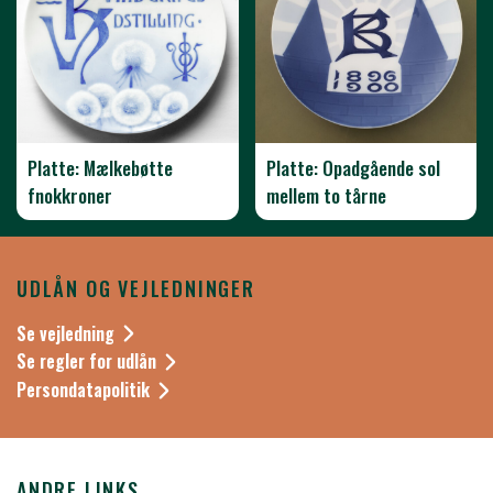
Platte: Mælkebøtte
Platte: Opadgående sol
fnokkroner
mellem to tårne
UDLÅN OG VEJLEDNINGER
Se vejledning
Se regler for udlån
Persondatapolitik
ANDRE LINKS