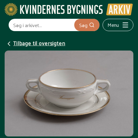
Menu
Søg
Tilbage til oversigten