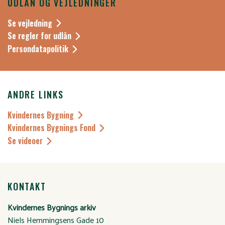
UDLÅN OG VEJLEDNINGER
Se vejledning
Se regler for udlån
Persondatapolitik
ANDRE LINKS
Kvindernes Bygning
Kvindernes Bygnings Fond
Se videoer
KONTAKT
Kvindernes Bygnings arkiv
Niels Hemmingsens Gade 10