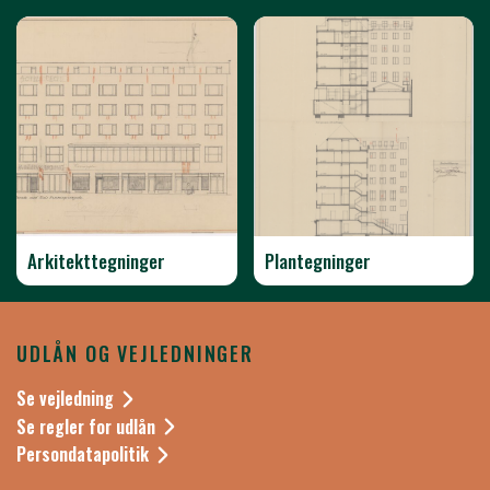
Arkitekttegninger
Plantegninger
UDLÅN OG VEJLEDNINGER
Se vejledning
Se regler for udlån
Persondatapolitik