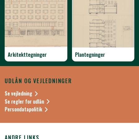
Arkitekttegninger
Plantegninger
UDLÅN OG VEJLEDNINGER
Se vejledning
Se regler for udlån
Persondatapolitik
ANDRE LINKS