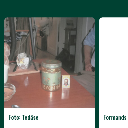
Foto: Tedåse
Formands-